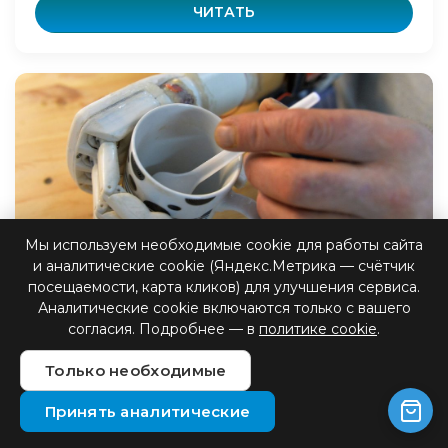
ЧИТАТЬ
Мы используем необходимые cookie для работы сайта
и аналитические cookie (Яндекс.Метрика — счётчик
Как работает бионика
посещаемости, карта кликов) для улучшения сервиса.
Аналитические cookie включаются только с вашего
согласия. Подробнее — в
политике cookie
.
В мире современной медицины и инженерии
протезирование играет ключевую роль в
Только необходимые
восстановлении функциональности и
улучшении качества жизни людей с ампут...
Принять аналитические