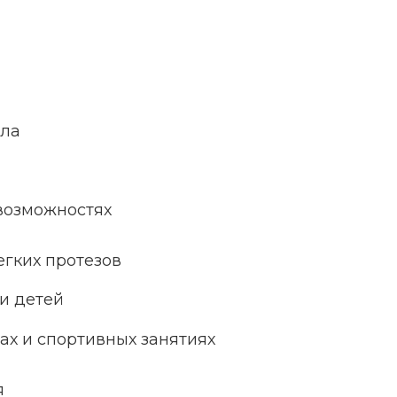
ела
 возможностях
егких протезов
и детей
ах и спортивных занятиях
я