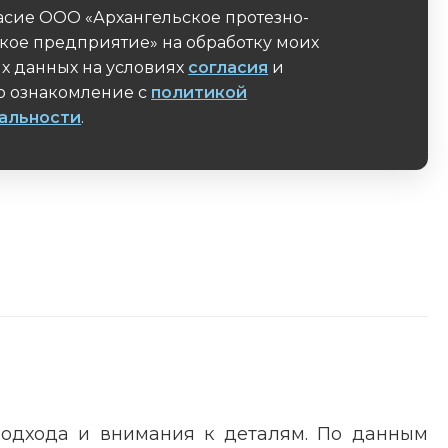
асие ООО «Архангельское протезно-
кое предприятие» на обработку моих
х данных на условиях
согласия
и
 ознакомление с
политикой
альности
.
поле
подхода и внимания к деталям. По данным