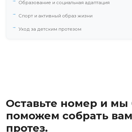
Образование и социальная адаптация
Спорт и активный образ жизни
Уход за детским протезом
Инновации в детском протезировании
Финансовые аспекты и доступность
Международный опыт и стандарты
Будущее детского протезирования
Заключение
Оставьте номер и мы
поможем собрать вам
протез.