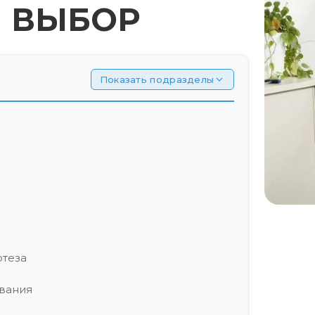
И ВЫБОР
Показать подразделы
отеза
ования