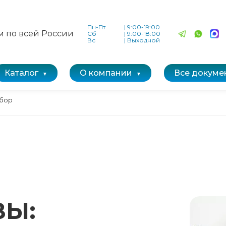
Пн-Пт
|
9:00-19:00
м по всей России
Сб
|
9:00-18:00
Вс
|
Выходной
Каталог
О компании
Все докуме
ыбор
ЗЫ: