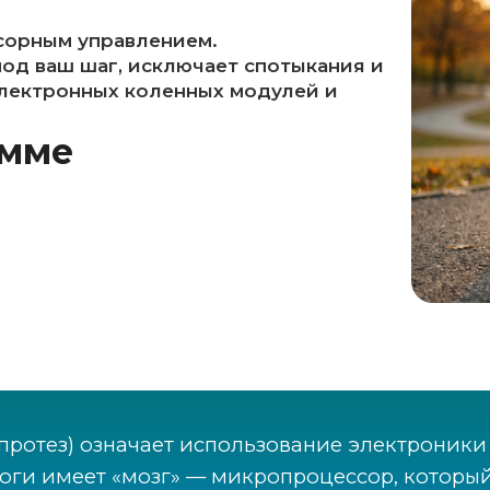
сорным управлением.
од ваш шаг, исключает спотыкания и
электронных коленных модулей и
амме
протез) означает использование электроники
оги имеет «мозг» — микропроцессор, который