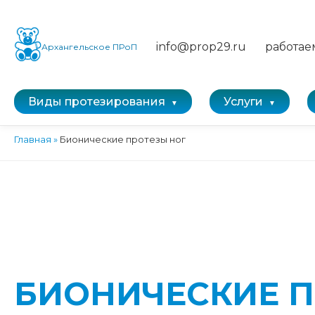
info@prop29.ru
работае
Архангельское ПРоП
Виды протезирования
Услуги
Главная
»
Бионические протезы ног
БИОНИЧЕСКИЕ П