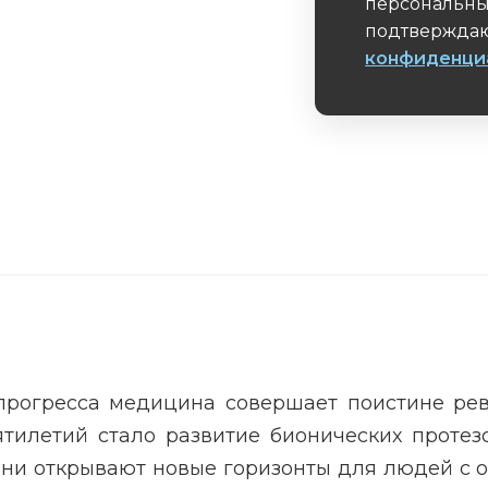
персональны
подтверждаю
конфиденци
Обязательное 
о прогресса медицина совершает поистине р
илетий стало развитие бионических протезо
они открывают новые горизонты для людей с