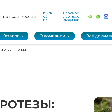
Пн-Пт
|
9:00-19:00
м по всей России
Сб
|
9:00-18:00
Вс
|
Выходной
Каталог
О компании
Все докуме
 и ограничения
РОТЕЗЫ: