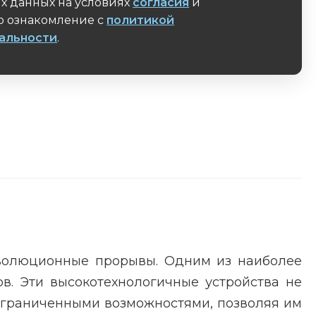
х данных на условиях
согласия
и
 ознакомление с
политикой
альности
.
поле
еволюционные прорывы. Одним из наиболее
в. Эти высокотехнологичные устройства не
 ограниченными возможностями, позволяя им