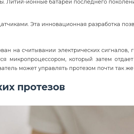
ы. Литий-ионные батареи последнего поколен
датчиками. Эта инновационная разработка по
ован на считывании электрических сигналов,
ся микропроцессором, который затем отдае
атель может управлять протезом почти так же 
их протезов