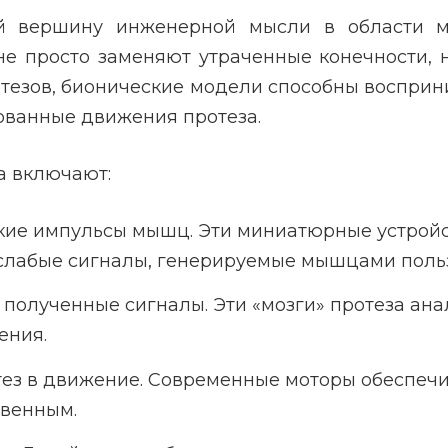
й вершину инженерной мысли в области м
 не просто заменяют утраченные конечности,
отезов, бионические модели способны воспри
рованные движения протеза.
а включают:
ие импульсы мышц. Эти миниатюрные устройст
слабые сигналы, генерируемые мышцами поль
олученные сигналы. Эти «мозги» протеза ан
ения.
ез в движение. Современные моторы обеспечи
твенным.