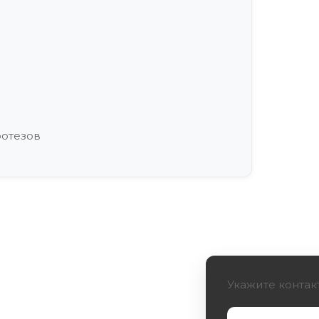
ротезов
ми
Укажите контак