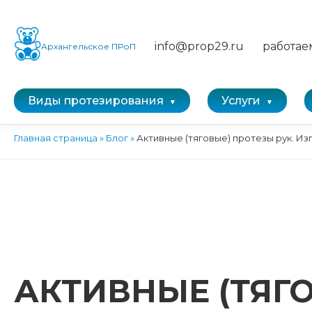
info@prop29.ru
работае
Архангельское ПРоП
Виды протезирования
Услуги
Главная страница
»
Блог
»
Активные (тяговые) протезы рук. И
АКТИВНЫЕ (ТЯГ