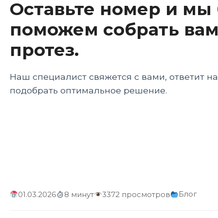
Оставьте номер и мы
Будущее активных протезов
поможем собрать вам
Сравнительный анализ активных протезов раз
протез.
Активные протезы в различных культурных кон
Образование и обучение
Наш специалист свяжется с вами, ответит н
подобрать оптимальное решение.
Заключение
Блог
01.03.2026
8 минут
3372 просмотров