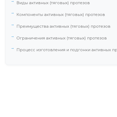
Виды активных (тяговых) протезов
Компоненты активных (тяговых) протезов
Преимущества активных (тяговых) протезов
Ограничения активных (тяговых) протезов
Процесс изготовления и подгонки активных п
Инновации и перспективы развития
Сравнение активных протезов с другими типа
Уход и обслуживание активных протезов
Экономические аспекты активных протезов
Правовые и этические аспекты