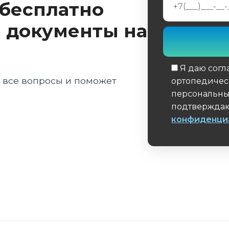
 бесплатно
 документы на
ных производителей
текстах
Я даю согл
а все вопросы и поможет
ортопедичес
персональны
подтверждаю
конфиденци
Обязательное 