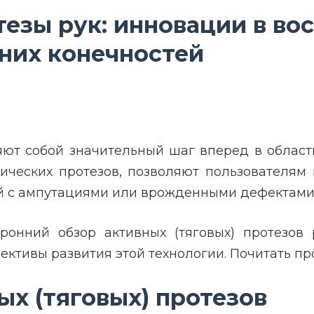
тезы рук: инновации в во
них конечностей
яют собой значительный шаг вперед в област
етических протезов, позволяют пользователя
й с ампутациями или врожденными дефектами 
ронний обзор активных (тяговых) протезов
ективы развития этой технологии. Почитать п
х (тяговых) протезов