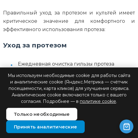
Правильный уход за протезом и культей имеет
критическое значение для комфортного и
эффективного использования протеза:
Уход за протезом
Ежедневная очистка гильзы протеза
Мы используем необходимые cookie для работы сайта
Регулярный осмотр всех компонентов на
и аналитические cookie (Яндекс.Метрика — счётчик
предмет износа или повреждений
посещаемости, карта кликов) для улучшения сервиса.
Аналитические cookie включаются только с вашего
Своевременная зарядка аккумуляторов для
согласия. Подробнее — в
политике cookie
.
миоэлектрических протезов
Только необходимые
Защита протеза от влаги и экстремальных
температур
Принять аналитические