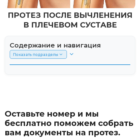
ПРОТЕЗ ПОСЛЕ ВЫЧЛЕНЕНИЯ
В ПЛЕЧЕВОМ СУСТАВЕ
Содержание и навигация
Показать подразделы
Особенности протезирования после
вычленения в плечевом суставе
Виды протезов после вычленения в
плечевом суставе
Оставьте номер и мы
Процесс протезирования после
бесплатно поможем собрать
вычленения в плечевом суставе
вам документы на протез.
Инновации в протезировании после