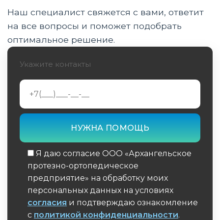
вычленения в плечевом суставе
Наш специалист свяжется с вами, ответит
на все вопросы и поможет подобрать
Реабилитация и адаптация
оптимальное решение.
Уход за протезом и культей
Укажите контакты
Перспективы развития
Социальные аспекты протезирования после
вычленения в плечевом суставе
Психологические аспекты адаптации к
протезу
Я даю согласие ООО «Архангельское
Исследования и клинические испытания
протезно-ортопедическое
предприятие» на обработку моих
Правовые и этические вопросы
персональных данных на условиях
согласия
и подтверждаю ознакомление
Экономические аспекты
с
политикой конфиденциальности
.