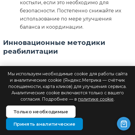
костыли, если это необходимо для
безопасности. Постепенно снижайте их
использование по мере улучшения
баланса и координации.
Инновационные методики
реабилитации
В нашей клинике мы постоянно внедряем новые
Мы используем необходимые cookie для работы сайта
методики реабилитации, которые помогают
и аналитические cookie (Яндекс.Метрика — счётчик
пациентам быстрее восстанавливаться и
посещаемости, карта кликов) для улучшения сервиса.
Аналитические cookie включаются только с вашего
адаптироваться к жизни с протезом:
согласия. Подробнее — в
политике cookie
.
Зеркальная терапия: Использование
Только необходимые
зеркал для создания визуальной иллюзии
Принять аналитические
движения отсутствующей конечности. Это
помогает уменьшить фантомные боли на