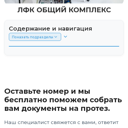
ЛФК ОБЩИЙ КОМПЛЕКС
Содержание и навигация
Показать подразделы
Значимость лечебной гимнастики
Начало занятий
Этапы лечебной гимнастики
Оставьте номер и мы
Особенности выполнения упражнений
бесплатно поможем собрать
вам документы на протез.
Комплекс упражнений для домашних
занятий
Наш специалист свяжется с вами, ответит