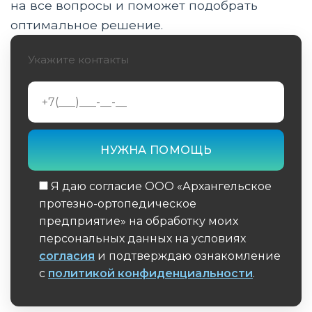
Важность правильного питания
на все вопросы и поможет подобрать
оптимальное решение.
Технические средства реабилитации
Укажите контакты
Индивидуальный подход
Мониторинг прогресса
Работа в команде
Типичные ошибки и как их избежать
Я даю согласие ООО «Архангельское
Инновационные методики реабилитации
протезно-ортопедическое
Специальные упражнения для улучшения
предприятие» на обработку моих
контроля над протезом
персональных данных на условиях
согласия
и подтверждаю ознакомление
Психологические аспекты реабилитации
с
политикой конфиденциальности
.
Обязательное поле
Вдохновляющие истории