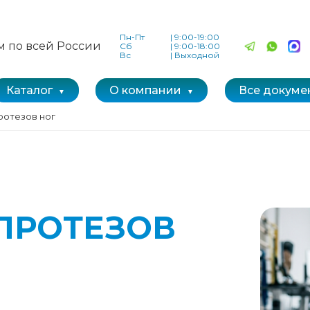
Пн-Пт
|
9:00-19:00
м по всей России
Сб
|
9:00-18:00
Вс
|
Выходной
Каталог
О компании
Все докуме
ротезов ног
ПРОТЕЗОВ