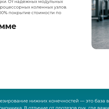
ки. От надежных модульных
роцессорных коленных узлов.
00% покрытие стоимости по
амме
езирование нижних конечностей — это база 
оночника. В отличие от протезов рук, где важ