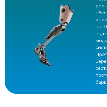
долж
обес
инди
по Ш
подх
моду
сист
Прот
бере
серт
прот
барь