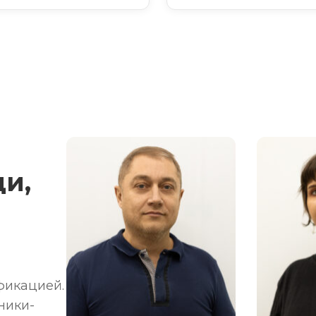
и,
фикацией.
ники-