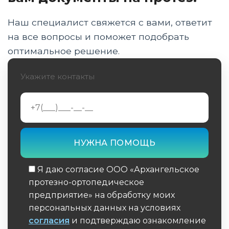
Сбор документов: требования к чекам, актам
и сертификатам
Наш специалист свяжется с вами, ответит
на все вопросы и поможет подобрать
Подача заявления: Госуслуги, сроки
оптимальное решение.
рассмотрения и выплаты в 2026 году
Укажите контакты
Покупка в кредит, займы под компенсацию
и налоговый вычет
Особенности для детей, участников СВО и
ремонт изделий
Отказы и задержки: что делать, если деньги
не приходят
Я даю согласие ООО «Архангельское
Заключение: правовые основы и памятка
протезно-ортопедическое
заявителя
предприятие» на обработку моих
персональных данных на условиях
согласия
и подтверждаю ознакомление