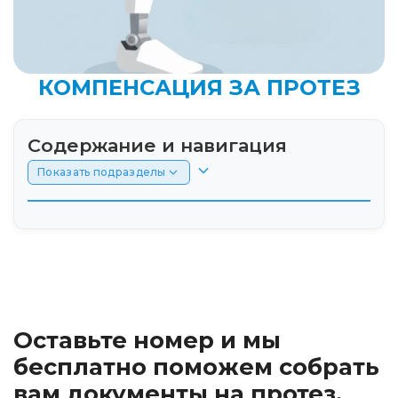
КОМПЕНСАЦИЯ ЗА ПРОТЕЗ
Содержание и навигация
Показать подразделы
Введение: условия получения компенсации
за самостоятельно приобретенные ТСР
Условия получения: компенсация,
сертификат или натуральная помощь
Оставьте номер и мы
Как рассчитать сумму: цены госконтрактов и
бесплатно поможем собрать
региональные лимиты
вам документы на протез.