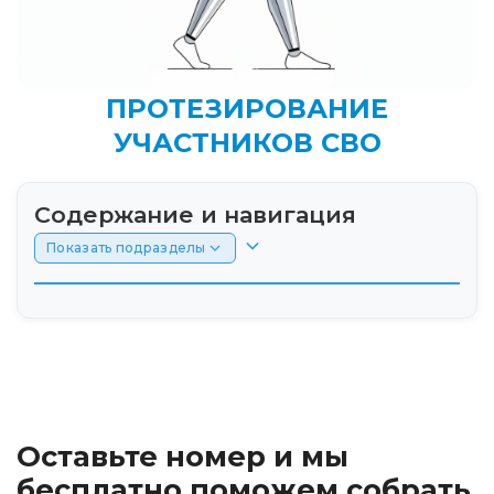
ПРОТЕЗИРОВАНИЕ
УЧАСТНИКОВ СВО
Содержание и навигация
Показать подразделы
Введение: Протезирование участников СВО
в новых реалиях
Кто имеет право на бесплатный протез и
выплаты от государства
Оставьте номер и мы
Пошаговый порядок действий: от госпиталя
бесплатно поможем собрать