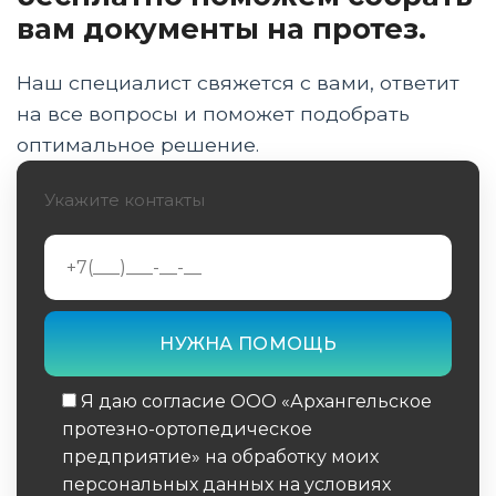
до получения изделия
вам документы на протез.
Оформление ИПРА и прохождение ВВК для
получения протеза
Наш специалист свяжется с вами, ответит
на все вопросы и поможет подобрать
Электронный сертификат ТСР для
оптимальное решение.
ветеранов СВО: инструкция
Укажите контакты
Бионические и модульные протезы: что
положено военным
Этапы изготовления и установка протеза в
центре Prop29
Реабилитация, школа ходьбы и социальная
адаптация
Я даю согласие ООО «Архангельское
Частые вопросы: ремонт, второй протез и
протезно-ортопедическое
возвращение на службу
предприятие» на обработку моих
персональных данных на условиях
Заключение эксперта: комплексный подход