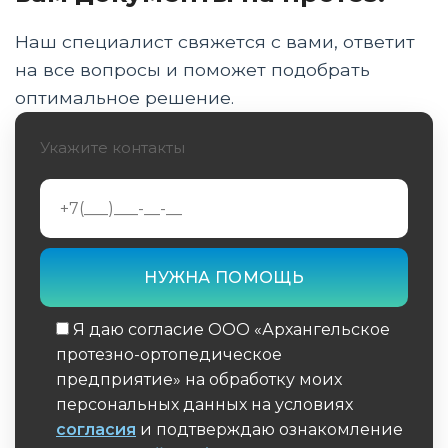
протезирования
Наш специалист свяжется с вами, ответит
Будущее 3D-печати в протезировании
на все вопросы и поможет подобрать
оптимальное решение.
Вызовы и ограничения
Укажите контакты
Роль 3D-печати в реабилитации и адаптации
пациентов
Экономические аспекты 3D-печати в
протезировании
Заключение
Я даю согласие ООО «Архангельское
протезно-ортопедическое
предприятие» на обработку моих
персональных данных на условиях
согласия
и подтверждаю ознакомление