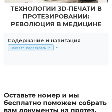
ТЕХНОЛОГИИ 3D-ПЕЧАТИ В
ПРОТЕЗИРОВАНИИ:
РЕВОЛЮЦИЯ В МЕДИЦИНЕ
Содержание и навигация
Показать подразделы
Что такое 3D-печать и как она работает в
протезировании?
Преимущества 3D-печати в протезировании
Оставьте номер и мы
Инновационные материалы в 3D-печати
протезов
бесплатно поможем собрать
вам документы на протез.
Применение 3D-печати в различных видах