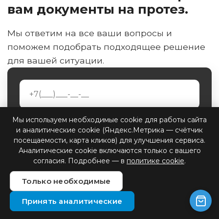
вам документы на протез.
Мы ответим на все ваши вопросы и
поможем подобрать подходящее решение
для вашей ситуации.
Мы используем необходимые cookie для работы сайта
и аналитические cookie (Яндекс.Метрика — счётчик
посещаемости, карта кликов) для улучшения сервиса.
Аналитические cookie включаются только с вашего
Я даю согласие ООО «Архангельское
согласия. Подробнее — в
политике cookie
.
протезно-ортопедическое
предприятие» на обработку моих
Только необходимые
персональных данных на условиях
Принять аналитические
согласия
и подтверждаю ознакомление
с
политикой конфиденциальности
.