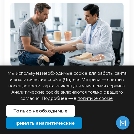
Мы используем необходимые cookie для работы сайта
и аналитические cookie (Яндекс.Метрика — счётчик
Обращаясь в наш центр, вы получаете полную
посещаемости, карта кликов) для улучшения сервиса.
поддержку. Мы определяем стратегию
Аналитические cookie включаются только с вашего
изготовления протеза конечности, проверяем
согласия. Подробнее — в
политике cookie
.
наличие документов, медицинские
заключения и состояние ИПРА, чтобы
Только необходимые
оформить финансирование.
Принять аналитические